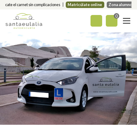
Sácate el carnet sin complicaciones
Matricúlate online
Zona alumnos
0