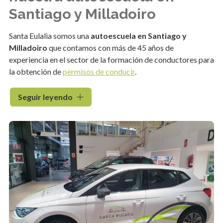
Santiago y Milladoiro
Santa Eulalia somos una
autoescuela en Santiago y
Milladoiro
que contamos con más de 45 años de
experiencia en el sector de la formación de conductores para
la obtención de
permisos de conducir
.
Si estás pensando en sacar tu carnet de conducir u obtener tu
Seguir leyendo
permiso de camión o moto, somos tu mejor opción. Confía
ahora en nuestra autoescuela y ponte en manos de un equipo
que destaca por su técnica de
enseñanza de calidad
, eficaz
y por
los mejores precios
de la zona.