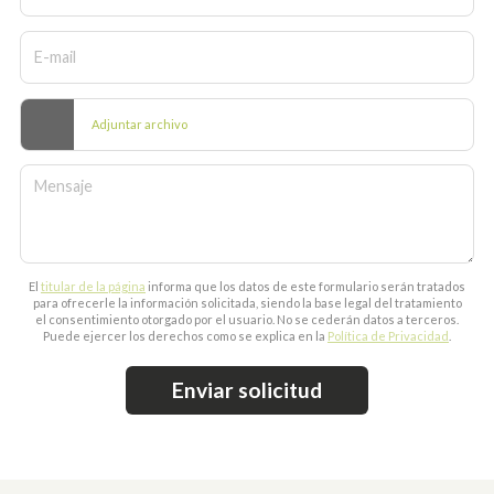
E-mail
Adjuntar archivo
Mensaje
El
titular de la página
informa que los datos de este formulario serán tratados
para ofrecerle la información solicitada, siendo la base legal del tratamiento
el consentimiento otorgado por el usuario. No se cederán datos a terceros.
Puede ejercer los derechos como se explica en la
Política de Privacidad
.