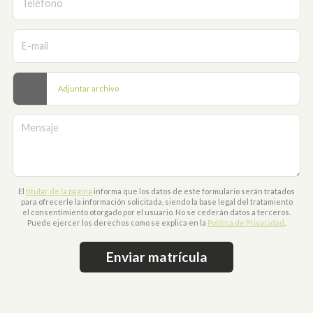
Teléfono
E-mail
Adjuntar archivo
Mensaje
El
titular de la página
informa que los datos de este formulario serán tratados
para ofrecerle la información solicitada, siendo la base legal del tratamiento
el consentimiento otorgado por el usuario. No se cederán datos a terceros.
Puede ejercer los derechos como se explica en la
Política de Privacidad
.