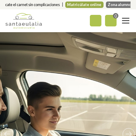
Sácate el carnet sin complicaciones
Matricúlate online
Zona alumnos
0