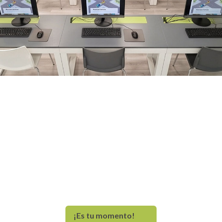
N.º 1 de aprobados entre las
autoescuelas en Santiago de
Compostela
No esperes más y llama a Santa Eulalia para conseguir tu
permiso de conducir. Como
autoescuela en Santiago y
Milladoiro
te ofrecemos permisos A, A1, A2, B, C, C+E, D y
diferentes cursos. ¡Contacta con nosotros y apúntate a
nuestras clases!
¡Es tu momento!