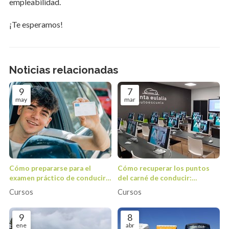
empleabilidad.
¡Te esperamos!
Noticias relacionadas
9
7
may
mar
Cómo prepararse para el
Cómo recuperar los puntos
examen práctico de conducir:
del carné de conducir:
consejos y recomendaciones
opciones y requisitos para
Cursos
Cursos
para superarlo
recuperarlos
9
8
ene
abr