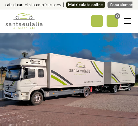
Sácate el carnet sin complicaciones
Matricúlate online
Zona alumnos
0