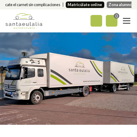
Sácate el carnet sin complicaciones
Matricúlate online
Zona alumnos
0