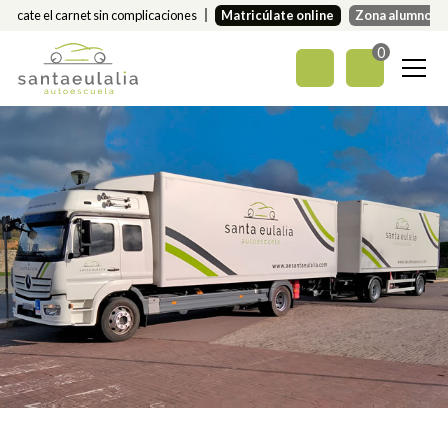
Sácate el carnet sin complicaciones
Matricúlate online
Zona alumnos
0