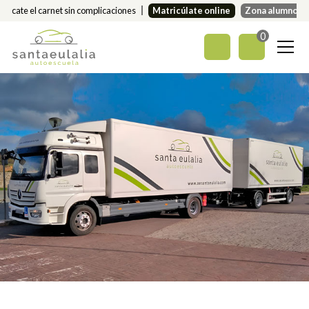
Sácate el carnet sin complicaciones
Matricúlate online
Zona alumnos
0