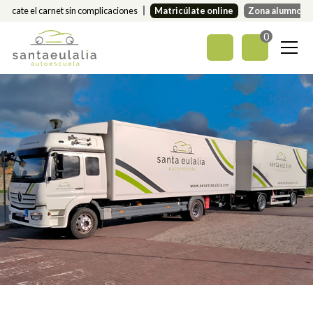
Sácate el carnet sin complicaciones
Matricúlate online
Zona alumnos
0