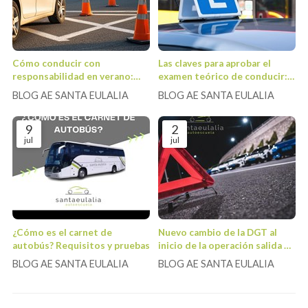
Cómo conducir con
Las claves para aprobar el
responsabilidad en verano:
examen teórico de conducir:
consejos y precauciones para
consejos y recursos para
BLOG AE SANTA EULALIA
BLOG AE SANTA EULALIA
evitar riesgos
estudiar
9
2
jul
jul
¿Cómo es el carnet de
Nuevo cambio de la DGT al
autobús? Requisitos y pruebas
inicio de la operación salida de
verano
BLOG AE SANTA EULALIA
BLOG AE SANTA EULALIA