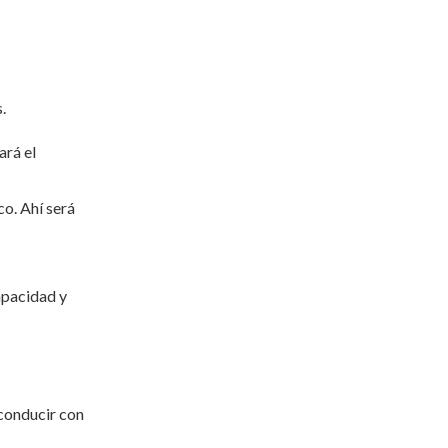
.
ará el
o. Ahí será
capacidad y
 conducir con