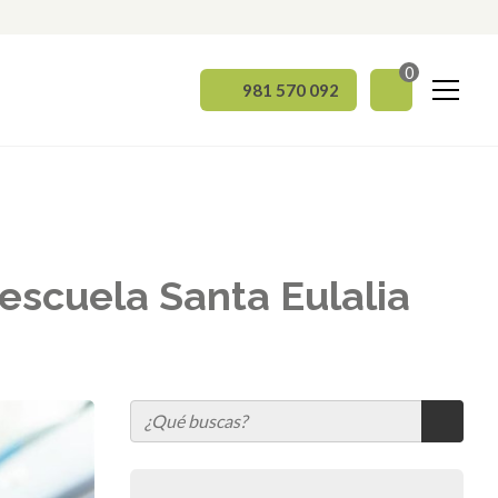
0
981 570 092
escuela Santa Eulalia