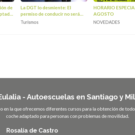
ión de
La DGT lo desmiente: El
HORARIO ESPECIAL
aptado
permiso de conducir no será
AGOSTO
ela
más caro ni más difícil de
Turismos
NOVEDADES
obtener en el mes de julio
ulalia - Autoescuelas en Santiago y Mi
ro en la que ofrecemos diferentes cursos para la obtención de tod
coche adaptado para personas con problemas de movilidad.
Rosalía de Castro