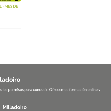
 · MES DE
lladoiro
os los permisos para conducir. Ofrecemos formación online y
Milladoiro