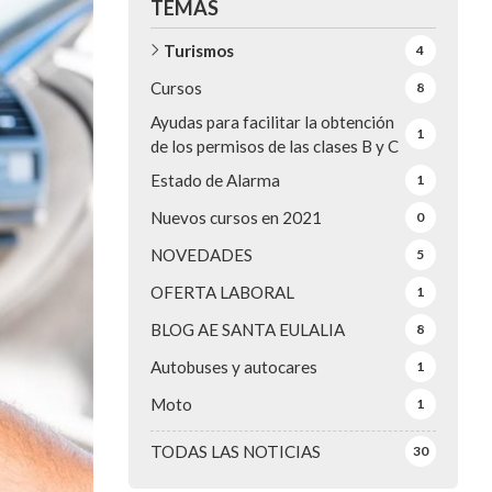
TEMAS
Turismos
4
Cursos
8
Ayudas para facilitar la obtención
1
de los permisos de las clases B y C
Estado de Alarma
1
Nuevos cursos en 2021
0
NOVEDADES
5
OFERTA LABORAL
1
BLOG AE SANTA EULALIA
8
Autobuses y autocares
1
Moto
1
TODAS LAS NOTICIAS
30