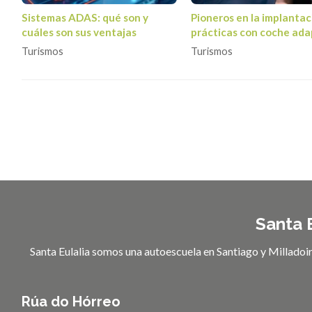
Sistemas ADAS: qué son y
Pioneros en la implantac
cuáles son sus ventajas
prácticas con coche ad
en Santiago de Compost
Turismos
Turismos
Santa E
Santa Eulalia somos una autoescuela en Santiago y Milladoi
Rúa do Hórreo