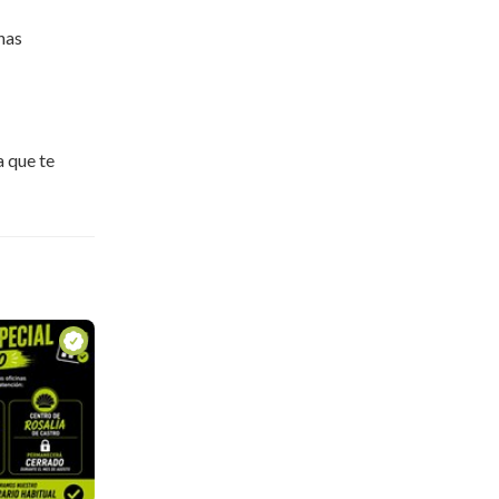
nas
a que te